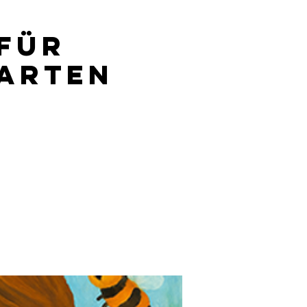
für
garten