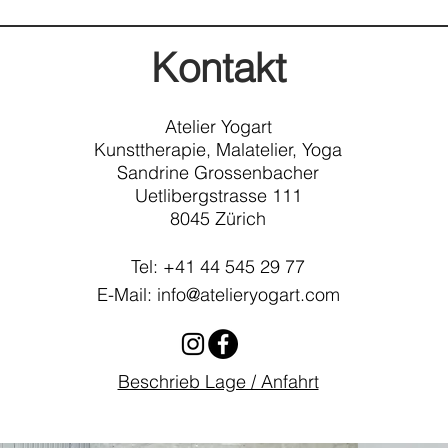
erial und Getränke
Kontakt
Atelier Yogart
te Kleider anziehen.
Kunstt
herapie, Malatelier, Yoga
Sandrine Grossenbacher
Uetlibergstrasse 111
Kunsttherapeutin und Yogalehrerin
8045 Zürich
Tel: +41 44 545 29 77
er per Tel: 079 652 60 57
E-Mail:
info@atelieryogart.com
einen Platz für Ihr Kind.
t (max. 6 Kinder).
Beschrieb Lage / Anfahrt